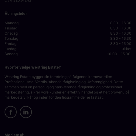
CVR
32054242
Åbningstider
Mandag
8.30 - 16.30
Tirsdag
8.30 - 16.30
Onsdag
8.30 - 16.30
Torsdag
8.30 - 16.30
Fredag
8.30 - 16.00
Lørdag
Lukket
Søndag
10.00 - 15.00.
Hvorfor vælge Westring Estate?
Westring Estate bygger sin forretning på følgende kerneværdier:
Professionalisme, Værdiskabende rådgivning og Uafhængighed. Dette
sammen med en personlig og nærværende rådgivning og professionel
markedsføring, sikrer vore kunder en effektiv handel og et højt provenu på
markedets vilkår og inden for den tidsramme der er fastsat.
Medlem af: