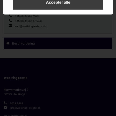
Indehaver, Ejendomsmægler og Valuar
+4523839568 Mobil
+4570239568 Arbejde
anni@westring-estate.dk
Bestil vurdering
Westring Estate
Havremarksvej 7
3200
Helsinge
7023 9568
info@westring-estate.dk