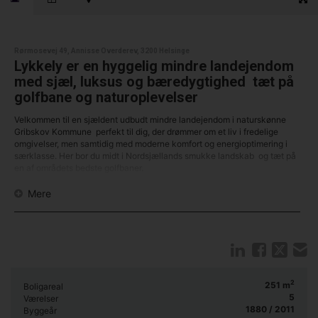
Rørmosevej 49, Annisse Overderev, 3200 Helsinge
Lykkely er en hyggelig mindre landejendom
med sjæl, luksus og bæredygtighed  tæt på
golfbane og naturoplevelser
Velkommen til en sjældent udbudt mindre landejendom i naturskønne
Gribskov Kommune  perfekt til dig, der drømmer om et liv i fredelige
omgivelser, men samtidig med moderne komfort og energioptimering i
særklasse. Her bor du midt i Nordsjællands smukke landskab  og tæt på
en af områdets bedste golfbaner.
Denne indbydende bolig byder på mange dejlige kvadratmeter, som er
Mere
lige til at flytte ind i. Hele hjemmet er gennemtænkt og velholdt med en
planløsning, der både tilgodeser familiens behov og skaber en
harmonisk ramme om hverdagslivet.
Boligens hjerte er den fantastiske stue med loft til kip og en
imponerende glasgavl, som inviterer naturen helt ind i rummet. Her får du
udsigt, lys og luft  og på de køligere dage kan du nyde varmen og
atmosfæren fra den hyggelige brændeovn.
2
251
m
Boligareal
5
Værelser
Det rummelige soveværelse har egen udgang til en mindre
1880 / 2011
Byggeår
morgenterrasse, hvor kaffen kan nydes i fred og ro, samt adgang til et