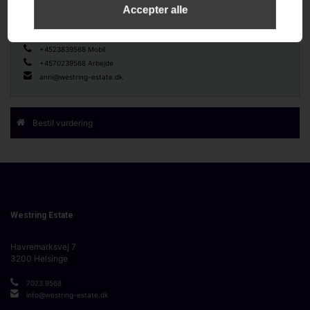
Anni Birgitte Westring
placeret på taget.
Indehaver, Ejendomsmægler og Valuar
Ejendommens grundareal er 15.000 kvm der primært er have, men også
en lille mark med god mulighed for en stor køkkenhave og blomsterhave,
+4523839568 Mobil
men også med plads til et par heste.
+4570239568 Arbejde
Ejendommen er beliggende ved Annisse i Gribskov Kommune, kun 5 km
anni@westring-estate.dk
fra Helsinge centrum og 15 km fra Hillerød centrum. Afstanden til
Rådhuspladsen i København er 52 km
Bestil vurdering
Westring Estate
Havremarksvej 7
3200
Helsinge
7023 9568
info@westring-estate.dk